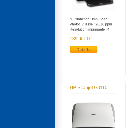
Multifonction : Imp, Scan,
Photoc Vitesse : 20/16 ppm
Résolution imprimante : 4
139 dt TTC
HP Scanjet G3110