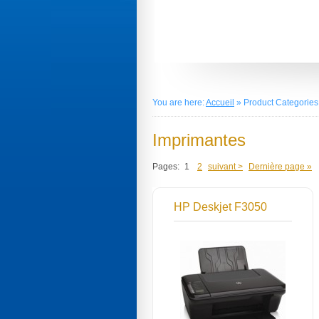
You are here:
Accueil
» Product Categories
Imprimantes
Pages:
1
2
suivant >
Dernière page »
HP Deskjet F3050