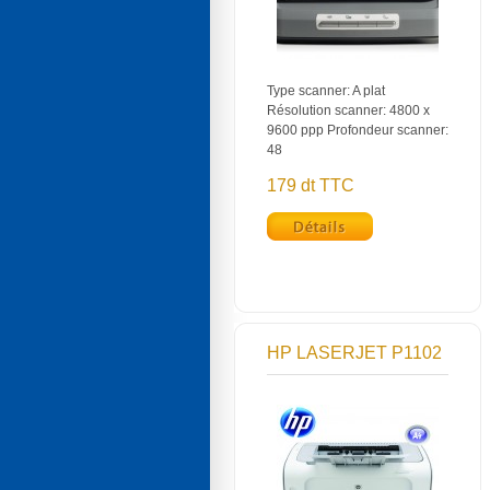
Type scanner: A plat
Résolution scanner: 4800 x
9600 ppp Profondeur scanner:
48
179 dt TTC
HP LASERJET P1102