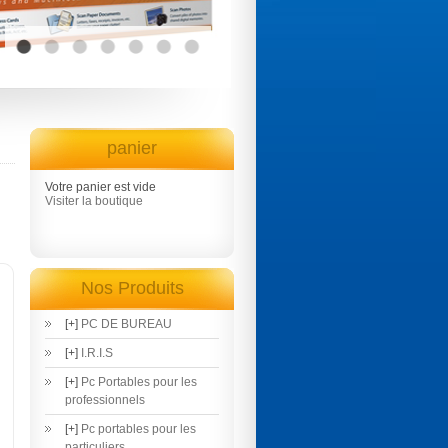
panier
Votre panier est vide
Visiter la boutique
Nos Produits
[+]
PC DE BUREAU
[+]
I.R.I.S
[+]
Pc Portables pour les
professionnels
[+]
Pc portables pour les
particuliers