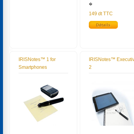
�
149 dt TTC
IRISNotes™ 1 for
IRISNotes™ Executi
Smartphones
2