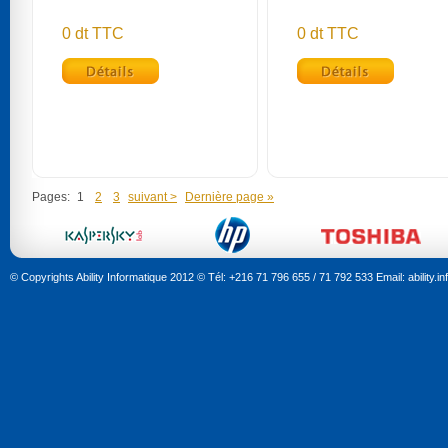
0 dt TTC
0 dt TTC
Pages:
1
2
3
suivant >
Dernière page »
© Copyrights Ability Informatique 2012 © Tél: +216 71 796 655 / 71 792 533 Email: ability.