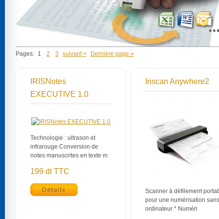
Pages:
1
2
3
suivant >
Dernière page »
IRISNotes
Iriscan Anywhere2
EXECUTIVE 1.0
Technologie : ultrason et
infrarouge Conversion de
notes manuscrites en texte m
199 dt TTC
Scanner à défilement porta
pour une numérisation san
ordinateur * Numéri